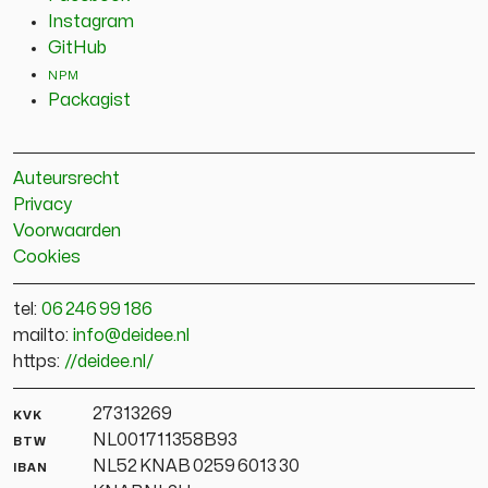
Instagram
GitHub
npm
Packagist
Auteursrecht
Privacy
Voorwaarden
Cookies
tel:
06 246 99 186
mailto:
info@deidee.nl
https:
//deidee.nl/
kvk
27313269
btw
NL001711358B93
iban
NL52 KNAB 0259 6013 30