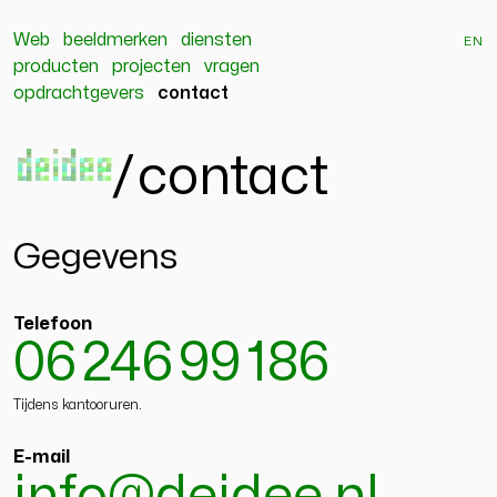
Web
beeldmerken
diensten
en
producten
projecten
vragen
opdrachtgevers
contact
deidee
/
contact
Gegevens
Telefoon
06 246 99 186
Tijdens kantooruren.
E-mail