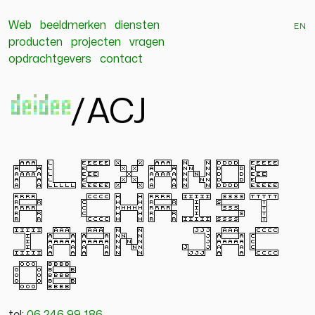
Web
beeldmerken
diensten
en
producten
projecten
vragen
opdrachtgevers
contact
deidee
/
ACJ